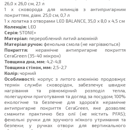
26,0 х 26,0 см, 2,1 л
1 х сковорода для млинців з антипригарним
покриттям, діам. 25,0 см, 0,7 л
1 х лопатка з отворами LEO BALANCE, 35,0 x 8,0 x 4,5 см
Колекція:
LEO
Серія:
STONE+
Матеріал:
перероблений литий алюміній
Матеріал ручок:
фенольна смола (не нагріваються)
Покриття:
керамічне антипригарне покриття
CeraGreen (35-40 мікрон)
Товщина дна, мм:
4,2-4,8
Товщина стінок, мм:
2,5-2,7
Колір:
чорний
Особливості:
корпус з литого алюмінію продовжує
термін служби сковорідок, забезпечує швидке
нагрівання та рівномірний розподіл тепла,
полегшуючи приготування та догляд за посудом; 100%
екологічне та безпечне для здоров'я керамічне
антипригарне покриття CeraGreen, яке дозволяє
смажити практично без олії (не містить PFAS);
фенольні ручки для зручного м'якого утримання та
безпеки; у ручках отвори для вертикального