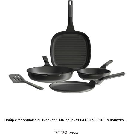
Набір сковорідок з антипригарним покриттям LEO STONE+, з лопаткою LEO BALANCE, 35 см, 4 пр.
7829 грн.