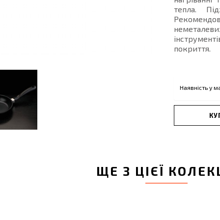
тепла. Пі
Рекомендо
неметалевих
інструмен
покриття.
Наявність у м
КУ
ЩЕ З ЦІЄЇ КОЛЕК