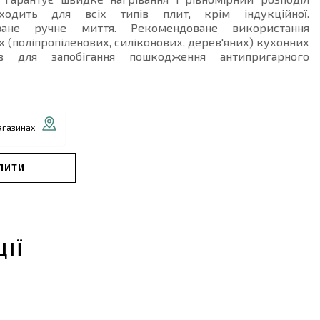
дходить для всіх типів плит, крім індукційної.
ване ручне миття. Рекомендоване використання
 (поліпропіленових, силіконових, дерев'яних) кухонних
тів для запобігання пошкодження антипригарного
агазинах
ПИТИ
ЦІЇ