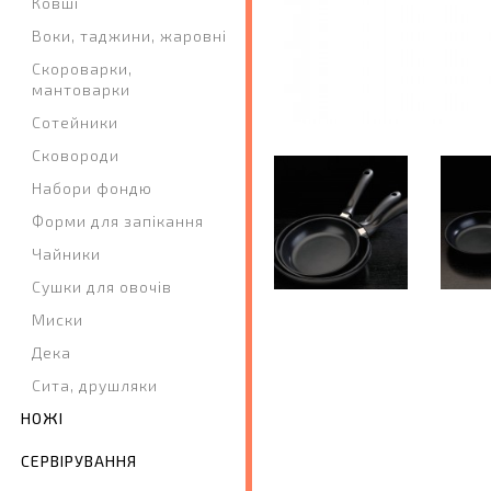
Ковші
Воки, таджини, жаровні
Скороварки,
мантоварки
Сотейники
Сковороди
Набори фондю
Форми для запікання
Чайники
Сушки для овочів
Миски
Дека
Сита, друшляки
НОЖІ
СЕРВІРУВАННЯ