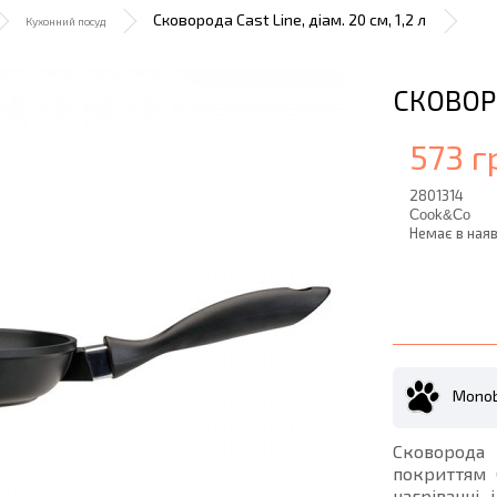
Сковорода Cast Line, діам. 20 см, 1,2 л
Кухонний посуд
СКОВОРО
573 г
2801314
Cook&Co
Немає в наяв
Monob
Сковорода
покриттям 
нагріванні 