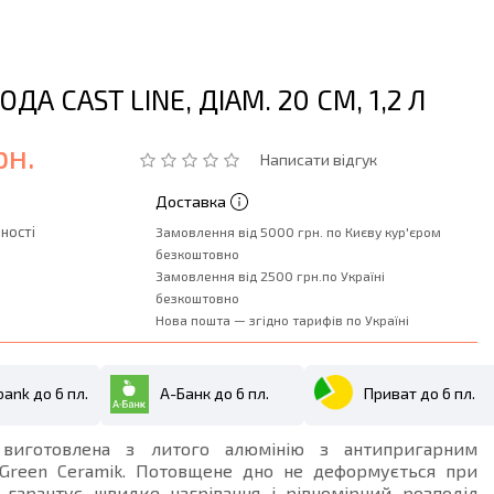
ДА CAST LINE, ДІАМ. 20 СМ, 1,2 Л
рн.
Написати відгук
Доставка
ності
Замовлення від 5000 грн. по Києву кур'єром
безкоштовно
Замовлення від 2500 грн.по Україні
безкоштовно
Нова пошта — згідно тарифів по Україні
ank до 6 пл.
А-Банк до 6 пл.
Приват до 6 пл.
 виготовлена з литого алюмінію з антипригарним
Green Ceramik. Потовщене дно не деформується при
і гарантує швидке нагрівання і рівномірний розподіл