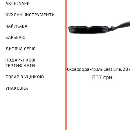
АКСЕСУАРИ
КУХОННІ ІНСТРУМЕНТИ
ЧАЙ/КАВА
БАРБЕКЮ
ДИТЯЧА СЕРІЯ
ПОДАРУНКОВІ
СЕРТИФІКАТИ
Сковорода Cast Line, діам. 20 см, 1,2 л
573 грн.
837 грн.
ТОВАР З УЦІНКОЮ
УПАКОВКА