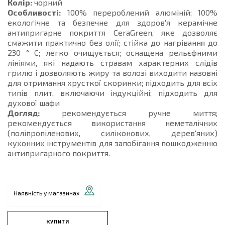
Колір:
чорний
Особливості:
100% перероблений алюміній; 100%
екологічне та безпечне для здоров'я керамічне
антипригарне покриття CeraGreen, яке дозволяє
смажити практично без олії; стійка до нагрівання до
230 ° C; легко очищується; оснащена рельєфними
лініями, які надають стравам характерних слідів
грилю і дозволяють жиру та волозі виходити назовні
для отримання хрусткої скоринки; підходить для всіх
типів плит, включаючи індукційні; підходить для
духової шафи
Догляд:
рекомендується ручне миття;
рекомендується використання неметалічних
(поліпропіленових, силіконових, дерев'яних)
кухонних інструментів для запобігання пошкодженню
антипригарного покриття.
Наявність у магазинах
КУПИТИ