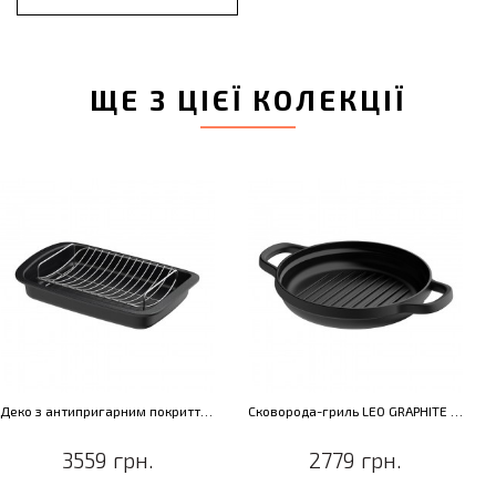
ЩЕ З ЦІЄЇ КОЛЕКЦІЇ
Деко з антипригарним покриттям LEO GRAPHITE, з решіткою, 42 х 28 см
Сковорода-гриль LEO GRAPHITE з двома ручками, чавун, діам. 26 см, 2,1 л
3559 грн.
2779 грн.