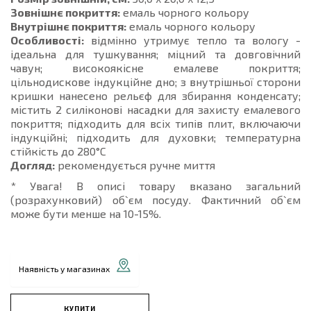
Зовнішнє покриття:
емаль чорного кольору
Внутрішнє покриття:
емаль чорного кольору
Особливості:
відмінно утримує тепло та вологу -
ідеальна для тушкування; міцний та довговічний
чавун; високоякісне емалеве покриття;
цільнодискове індукційне дно; з внутрішньої сторони
кришки нанесено рельєф для збирання конденсату;
містить 2 силіконові насадки для захисту емалевого
покриття; підходить для всіх типів плит, включаючи
індукційні; підходить для духовки; температурна
стійкість до 280°C
Догляд:
рекомендується ручне миття
* Увага! В описі товару вказано загальний
(розрахунковий) об`єм посуду. Фактичний об`єм
може бути менше на 10-15%.
Наявність у магазинах
КУПИТИ