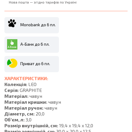
Нова пошта — згідно тарифів по Україні
Monobank до 6 пл.
А-Банк до 6 пл.
Приват до 6 пл.
ХАРАКТЕРИСТИКИ:
Колекція:
LEO
Серія:
GRAPHITE
Матеріал:
чавун
Матеріал кришки:
чавун
Матеріал ручок:
чавун
Діаметр, см:
20,0
Об'єм, л:
3,0
Розмір внутрішній, см:
19,4 x 19,4 x 12,0
Розмір зовнішній, см:
30,0 x 20,0 x 12,5