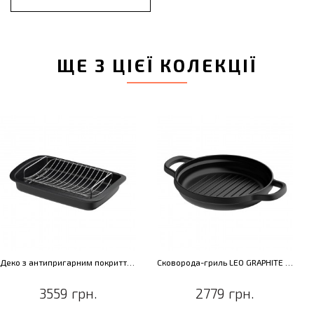
ЩЕ З ЦІЄЇ КОЛЕКЦІЇ
Деко з антипригарним покриттям LEO GRAPHITE, з решіткою, 42 х 28 см
Сковорода-гриль LEO GRAPHITE з двома ручками, чавун, діам. 26 см, 2,1 л
3559 грн.
2779 грн.