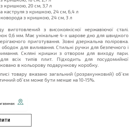
 з кришкою, 20 см, 3,7 л
а каструля з кришкою, 24 см, 6,4 л
 сковорода з кришкою, 24 см, 3 л
ду виготовлений з високоякісної нержавіючої сталі.
нок 0,6 мм. Має унікальне 4-х шарове дно для швидкого
ерігаючого приготування. Зовні дзеркальна поліровка.
ободок для виливання. Стильні ручки для безпечного і
римання. Скляні кришки з отвором для виходу пари.
для всіх типів плит. Підходить для посудомийної
ковано в кольорову подарункову коробку.
описі товару вказано загальний (розрахунковий) об`єм
тичний об`єм може бути менше на 10-15%.
агазинах
ПИТИ