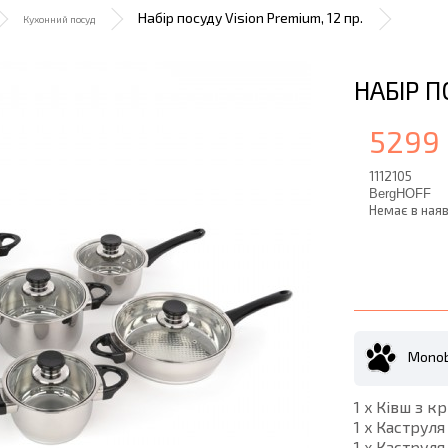
Набір посуду Vision Premium, 12 пр.
Кухонний посуд
НАБІР П
5299 
1112105
BergHOFF
Немає в наяв
Monob
1 x Ківш з кр
1 x Каструля
1 x Каструля