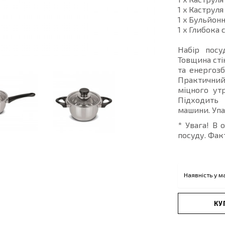
1 x Каструля
1 x Бульйонн
1 x Глибока
Набір посу
Товщина сті
та енергозб
Практичний 
міцного ут
Підходить 
машини. Упа
* Увага! В 
посуду. Фак
Наявність у м
КУ