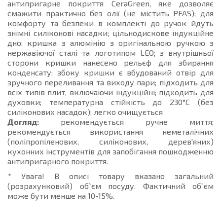
антипригарне покриття CeraGreen, яке дозволяє
смажити практично без олії (не містить PFAS); для
комфорту та безпеки в комплекті до ручок йдуть
знімні силіконові насадки; цільнодискове індукційне
дно; кришка з алюмінію з оригінальною ручкою з
нержавіючої сталі та логотипом LEO; з внутрішньої
сторони кришки нанесено рельєф для збирання
конденсату; збоку кришки є вбудований отвір для
зручного переливання та виходу пари; підходить для
всіх типів плит, включаючи індукційні; підходить для
духовки; температурна стійкість до 230°C (без
силіконових насадок); легко очищується
Догляд:
рекомендується ручне миття;
рекомендується використання неметалічних
(поліпропіленових, силіконових, дерев'яних)
кухонних інструментів для запобігання пошкодженню
антипригарного покриття.
* Увага! В описі товару вказано загальний
(розрахунковий) об`єм посуду. Фактичний об`єм
може бути менше на 10-15%.