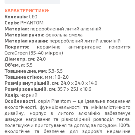
ХАРАКТЕРИСТИКИ:
Колекція:
LEO
Серія:
PHANTOM
Матеріал:
перероблений литий алюміній
Матеріал ручок:
фенольна смола
Матеріал кришки:
перероблений литий алюміній
Покриття:
керамічне антипригарне покриття
CeraGreen (35-40 мікрон)
Діаметр, см:
24,0
Об'єм, л:
5,5
Товщина дна, мм:
5,3-5,5
Товщина стінок, мм:
1,8-2,0
Розмір внутрішній, см:
24,0 x 24,0 x 14,0
Розмір зовнішній, см:
35,7 x 25,1 x 18,6
Колір:
чорний
Особливості:
серія Phantom — це ідеальне поєднання
екологічності, функціональності та мінімалістичного
дизайну; корпус з литого алюмінію забезпечує
швидке нагрівання та рівномірний розподіл тепла,
полегшуючи приготування та догляд за посудом; 100%
екологічне та безпечне для здоров'я керамічне