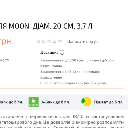
Я MOON, ДІАМ. 20 СМ, 3,7 Л
грн.
Написати відгук
Доставка
ності
Замовлення від 5000 грн. по Києву кур'єром
безкоштовно
Замовлення від 2500 грн.по Україні
безкоштовно
Нова пошта — згідно тарифів по Україні
ank до 6 пл.
А-Банк до 6 пл.
Приват до 6 пл.
готовлена з нержавіючої сталі 18/10 із застосуванням
багатошарового дна. Це дозволяє рівномірно розподіляти
ну та стінках посуду. Ергономічні порожнисті ручки