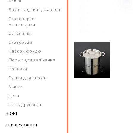
Ковші
Воки, таджини, жаровні
Скороварки,
мантоварки
Сотейники
Сковороди
Набори фондю
Форми для запікання
Чайники
Сушки для овочів
Миски
Дека
Сита, друшляки
НОЖІ
СЕРВІРУВАННЯ