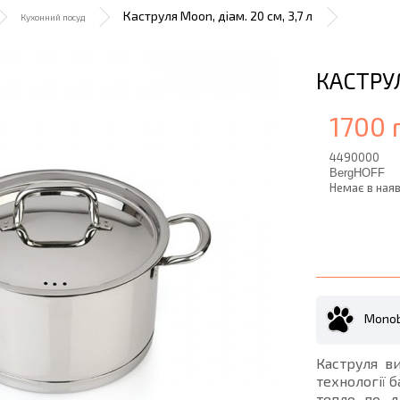
Каструля Moon, діам. 20 см, 3,7 л
Кухонний посуд
КАСТРУЛ
1700 
4490000
BergHOFF
Немає в наяв
Monob
Каструля ви
технології 
тепло по д