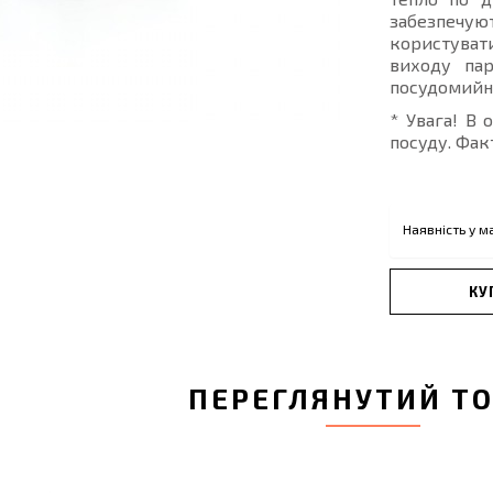
забезпечуют
користуват
виходу па
посудомийні
* Увага! В 
посуду. Фак
Наявність у м
КУ
ПЕРЕГЛЯНУТИЙ Т