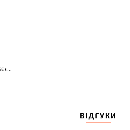
Молочник ESSENTIALS ECLIPSE з кришкою, 0,35 л
ВІДГУКИ