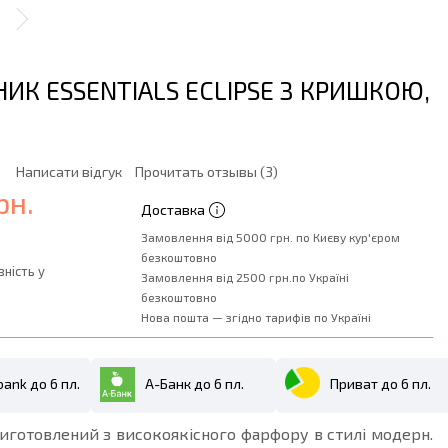
ИК ESSENTIALS ECLIPSE З КРИШКОЮ,
Написати відгук
Прочитать отзывы (3)
рн.
Доставка
Замовлення від 5000 грн. по Києву кур'єром
безкоштовно
вність у
Замовлення від 2500 грн.по Україні
безкоштовно
Нова пошта — згідно тарифів по Україні
ank до 6 пл.
А-Банк до 6 пл.
Приват до 6 пл.
готовлений з високоякісного фарфору в стилі модерн.