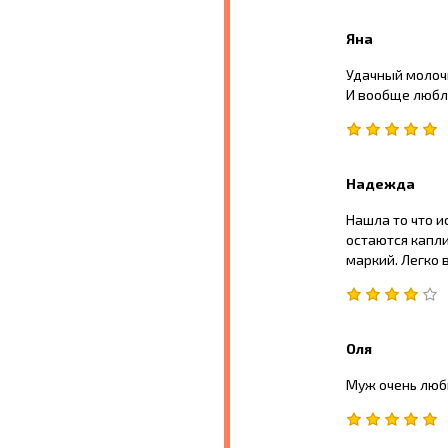
Яна
Удачный молочн
И вообще любл
Надежда
Нашла то что ис
остаются капли
маркий. Легко 
Оля
Муж очень люб