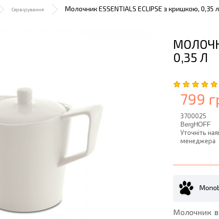
Молочник ESSENTIALS ECLIPSE з кришкою, 0,35 л
Сервірування
МОЛОЧН
0,35 Л
799 г
3700025
BergHOFF
Уточніть ная
менеджера
Monob
Молочник ви