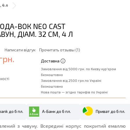
, 4 л
ОДА-ВОК NEO CAST
АВУН, ДІАМ. 32 СМ, 4 Л
Написати відгук
Прочитать отзывы (1)
грн.
Доставка
Замовлення від 5000 грн. по Києву кур'єром
безкоштовно
ності
Замовлення від 2500 грн.по Україні
безкоштовно
Нова пошта — згідно тарифів по Україні
ank до 6 пл.
А-Банк до 6 пл.
Приват до 6 пл.
влений з чавуну. Всередині корпус покритий емаллю