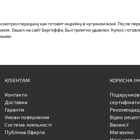
смотрел передачу как готовят индейку в чугунном воке. После пер
ремя. Зашел на сайт Бергоффа. Был приятно удивлен. Купил, готов
сными.
КЛІЕНТАМ
КОРИСНА І
Контакти
Подарунков
Доставка
сертифікати
Гарантія
Рекомендаці
Умови повернення
Відео рецеп
Система лояльності
Вакансії
Публічна Оферта
Магазини
Наші наград