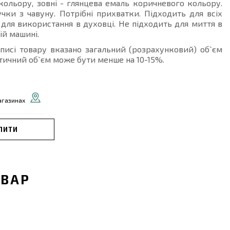
ольору, зовні - глянцева емаль коричневого кольору.
чки з чавуну. Потрібні прихватки. Підходить для всіх
і для використання в духовці. Не підходить для миття в
й машині.
описі товару вказано загальний (розрахунковий) об`єм
тичний об`єм може бути менше на 10-15%.
агазинах
ПИТИ
ОВАР