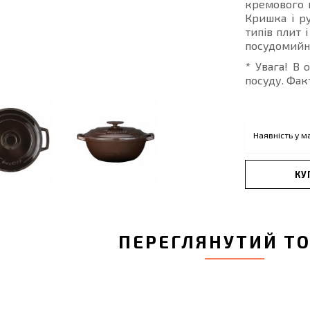
кремового к
Кришка і ру
типів плит 
посудомийні
* Увага! В 
посуду. Фак
Наявність у м
КУ
ПЕРЕГЛЯНУТИЙ Т