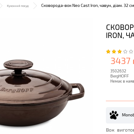
Сковорода-вок Neo Cast Iron, чавун, діам. 32 см
Кухонний посуд
СКОВОР
IRON, Ч
3437 
3502632
BergHOFF
Немає в наяв
Monob
Вок вигото