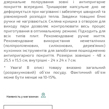
дзеркальне полірування зовні і антипригарне
покриття всередині. Тришарове капсульне дно не
деформується при нагріванні і забезпечує швидкий та
рівномірний розподіл тепла. Завдяки товщині бічні
ручки не нагріваються. Скляна кришка з отвором для
виходу пари дозволяє контролювати весь процес
приготування в оптимальному режимі. Підходить для
всіх типів плит. Рекомендоване ручне миття.
Рекомендоване використання неметалічних
(поліпропіленових, силіконових, дерев'яних)
кухонних інструментів для запобігання пошкодженню
антипригарного покриття. Розміри: зовнішні - 48 x
25,5 x 15,5 см, внутрішні - 24 x 24 x 7 см.
* Увага! В описі товару вказано загальний
(розрахунковий) об`єм посуду. Фактичний об`єм
може бути менше на 10-15%.
Наявність у магазинах