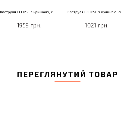
Каструля ECLIPSE з кришкою, сіра, діам. 24 см, 6,6 л
Каструля ECLIPSE з кришкою, сіра, діам. 20 см, 3,7 л
1959 грн.
1021 грн.
ПЕРЕГЛЯНУТИЙ ТОВАР