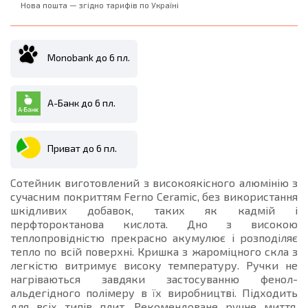
Нова пошта — згідно тарифів по Україні
Monobank до 6 пл.
А-Банк до 6 пл.
Приват до 6 пл.
Сотейник виготовлений з високоякісного алюмінію з
сучасним покриттям Ferno Ceramic, без використання
шкідливих добавок, таких як кадмій і
перфтороктанова кислота. Дно з високою
теплопровідністю прекрасно акумулює і розподіляє
тепло по всій поверхні. Кришка з жароміцного скла з
легкістю витримує високу температуру. Ручки не
нагріваються завдяки застосуванню фенол-
альдегідного полімеру в їх виробництві. Підходить
для всіх типів плит. Рекомендоване ручне миття.