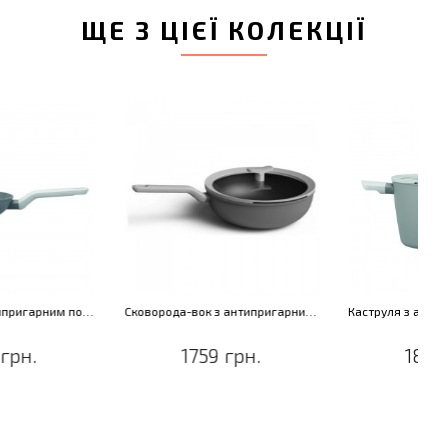
ЩЕ З ЦІЄЇ КОЛЕКЦІЇ
Сковорода-вок з антипригарним покриттям LEO LITE, діам. 28 см, 3,8 л
Каструля з антипригарним покриттям LEO LITE, діам. 24 см, 5,6 л
1759 грн.
1819 грн.