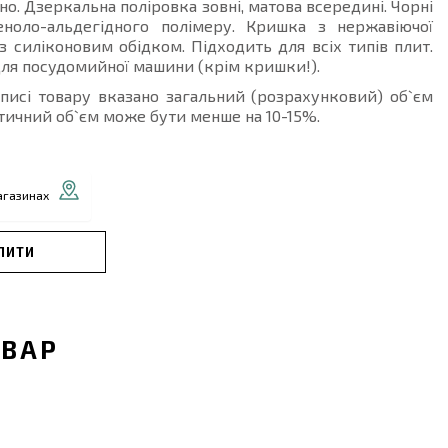
но. Дзеркальна поліровка зовні, матова всередині. Чорні
ноло-альдегідного полімеру. Кришка з нержавіючої
 з силіконовим обідком. Підходить для всіх типів плит.
ля посудомийної машини (крім кришки!).
описі товару вказано загальний (розрахунковий) об`єм
тичний об`єм може бути менше на 10-15%.
агазинах
ПИТИ
ОВАР