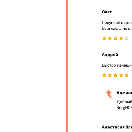
Олег
Покупкой в цел
бергхофф но в 
Андрей
Быстро изнашив
Админ
Добрый 
BergHOF
Анастасия В