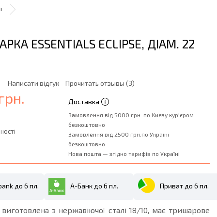
л
РКА ESSENTIALS ECLIPSE, ДІАМ. 22
Написати відгук
Прочитать отзывы (3)
грн.
Доставка
Замовлення від 5000 грн. по Києву кур'єром
безкоштовно
ності
Замовлення від 2500 грн.по Україні
безкоштовно
Нова пошта — згідно тарифів по Україні
ank до 6 пл.
А-Банк до 6 пл.
Приват до 6 пл.
виготовлена з нержавіючої сталі 18/10, має тришарове