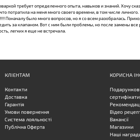
оваркой требует определенного опыта, навыков и знаний. Хочу ск
 что потратила на меня много своего времени, в том числе личного. 
!!!! Поначалу было много вопросов, но я со всем разобралась. При
едить за клапаном. Вот с ним были проблемы, но после замены все 
сть, легких я еще не встречала.
КЛІЕНТАМ
КОРИСНА І
Контакти
Подарунков
Доставка
сертифікати
Гарантія
Рекомендаці
Умови повернення
Відео рецеп
Система лояльності
Вакансії
Публічна Оферта
Магазини
Наші наград