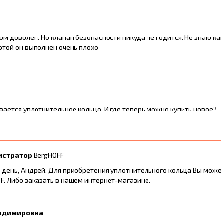
ом доволен. Но клапан безопасности никуда не годится. Не знаю ка
этой он выполнен очень плохо
ается уплотнительное кольцо. И где теперь можно купить новое?
истратор
BergHOFF
день, Андрей. Для приобретения уплотнительного кольца Вы мож
F. Либо заказать в нашем интернет-магазине.
ладимировна