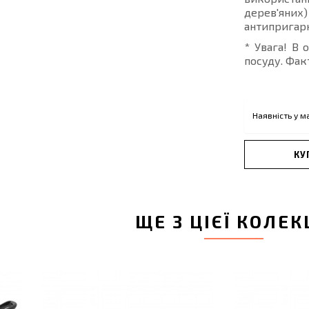
дерев'яних
антипригарн
* Увага! В 
посуду. Фак
Наявність у м
КУ
ЩЕ З ЦІЄЇ КОЛЕК