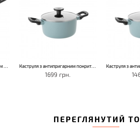
Ківш з антипригарним покриттям LEO SLATE, діам. 18 см, 1,9 л
Каструля з антипригарним покриттям LEO SLATE, діам. 24 см, 5,6 л
1699 грн.
14
ПЕРЕГЛЯНУТИЙ Т