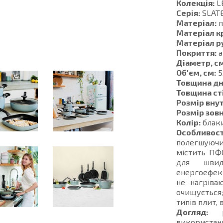
Колекція:
L
Серія:
SLAT
Матеріал:
п
Матеріал к
Матеріал р
Покриття:
а
Діаметр, см
Об'єм, см:
5
Товщина дн
Товщина ст
Розмір внут
Розмір зовн
Колір:
блак
Особливост
полегшуючи
містить ПФ
для швид
енергоефект
не нагріва
очищується;
типів плит,
Догляд:
ре
використан