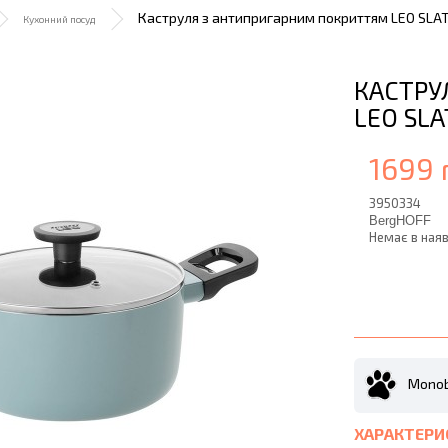
Каструля з антипригарним покриттям LEO SLATE,
Кухонний посуд
КАСТРУ
LEO SLA
1699 
3950334
BergHOFF
Немає в наяв
Monob
ХАРАКТЕРИ