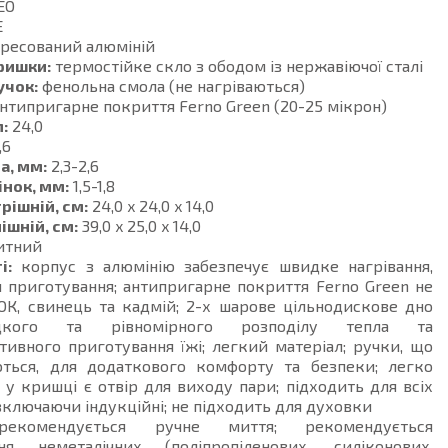
EO
E
ресований алюміній
ришки:
термостійке скло з ободом із нержавіючої сталі
учок:
фенольна смола (не нагріваються)
нтипригарне покриття Ferno Green (20-25 мікрон)
:
24,0
,6
а, мм:
2,3-2,6
інок, мм:
1,5-1,8
рішній, см:
24,0 x 24,0 x 14,0
ішній, см:
39,0 x 25,0 x 14,0
итний
і:
корпус з алюмінію забезпечує швидке нагрівання,
 приготування; антипригарне покриття Ferno Green не
ОК, свинець та кадмій; 2-х шарове цільнодискове дно
кого та рівномірного розподілу тепла та
ивного приготування їжі; легкий матеріал; ручки, що
ються, для додаткового комфорту та безпеки; легко
 у кришці є отвір для виходу пари; підходить для всіх
 включаючи індукційні; не підходить для духовки
комендується ручне миття; рекомендується
ня неметалічних (поліпропіленових, силіконових,