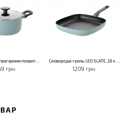
Каструля з антипригарним покриттям LEO SLATE, діам. 20 см, 2,9 л
Сковорода-гриль LEO SLATE, 26 х 26 см
69 грн.
1209 грн.
ОВАР