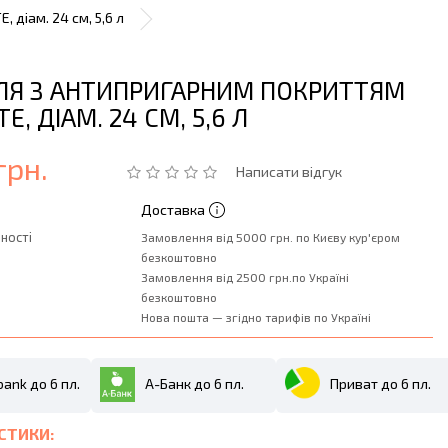
 діам. 24 см, 5,6 л
ЛЯ З АНТИПРИГАРНИМ ПОКРИТТЯМ
TE, ДІАМ. 24 СМ, 5,6 Л
грн.
Написати відгук
Доставка
ності
Замовлення від 5000 грн. по Києву кур'єром
безкоштовно
Замовлення від 2500 грн.по Україні
безкоштовно
Нова пошта — згідно тарифів по Україні
ank до 6 пл.
А-Банк до 6 пл.
Приват до 6 пл.
СТИКИ: