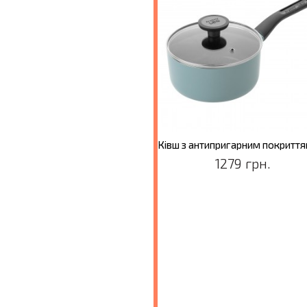
Сковорода для млинців LEO SLATE, діам. 24 см
909 грн.
1279 грн.