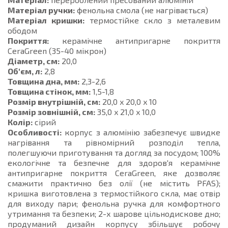
Матеріал ручки:
фенольна смола (не нагрівається)
Матеріал кришки:
термостійке скло з металевим
ободом
Покриття:
керамічне антипригарне покриття
CeraGreen (35-40 мікрон)
Діаметр, см:
20,0
Об'єм, л:
2,8
Товщина дна, мм:
2,3-2,6
Товщина стінок, мм:
1,5-1,8
Розмір внутрішній, см:
20,0 x 20,0 x 10
Розмір зовнішній, см:
35,0 x 21,0 x 10,0
Колір:
сірий
Особливості:
корпус з алюмінію забезпечує швидке
нагрівання та рівномірний розподіл тепла,
полегшуючи приготування та догляд за посудом; 100%
екологічне та безпечне для здоров'я керамічне
антипригарне покриття CeraGreen, яке дозволяє
смажити практично без олії (не містить PFAS);
кришка виготовлена з термостійкого скла, має отвір
для виходу пари; фенольна ручка для комфортного
утримання та безпеки; 2-х шарове цільнодискове дно;
продуманий дизайн корпусу збільшує робочу