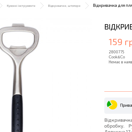
Відкривачка для пл
Кухонні інструменти
Відкривачки, штопори
ВІДКРИ
159 г
2800775
Cook&Co
Немає в наяв
Прива
Відкривачка
обробку. 
Довжина 17 