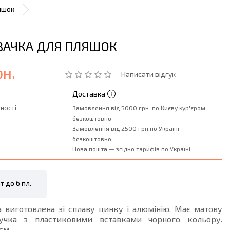
яшок
ВАЧКА ДЛЯ ПЛЯШОК
рн.
Написати відгук
Доставка
ності
Замовлення від 5000 грн. по Києву кур'єром
безкоштовно
Замовлення від 2500 грн.по Україні
безкоштовно
Нова пошта — згідно тарифів по Україні
т до 6 пл.
 виготовлена зі сплаву цинку і алюмінію. Має матову
Ручка з пластиковими вставками чорного кольору.
см.