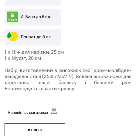
А-Банк до 6 пл.
Приват до 6 пл.
1 х Ніж для нарізки, 25 см
1 х Мусат, 20 см
Набір виготовлений з високоякісної хром-молібден-
ванадієвої сталі (X50CrMoV15). Кована шийка ножа для
додаткової ваги, балансу і безпеки рук.
Рекомендується мити вручну.
Наявність у магазинах
КУПИТИ