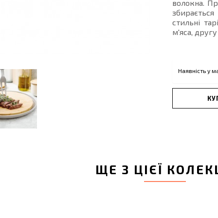
волокна. Пр
збирається 
стильні тар
м'яса, другу
Наявність у м
КУ
ЩЕ З ЦІЄЇ КОЛЕК