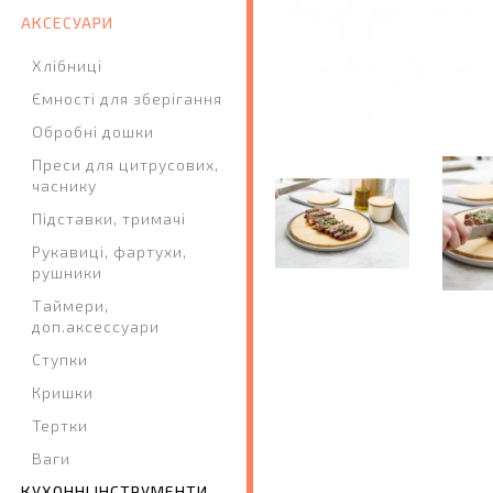
АКСЕСУАРИ
Хлібниці
Ємності для зберігання
Обробні дошки
Преси для цитрусових,
часнику
Підставки, тримачі
Рукавиці, фартухи,
рушники
Таймери,
доп.аксессуари
Ступки
Кришки
Тертки
Ваги
КУХОННІ ІНСТРУМЕНТИ