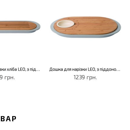
Дошка для нарізки хліба LEO, з піддоном, 37 х 11 х 2 см
Дошка для нарізки LEO, з піддоном і ємністю для соусу, 39 х 23 х 2,5 см
9 грн.
1239 грн.
ОВАР