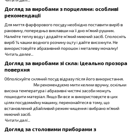
Догляд за виробами з порцеляни: особливі
рекомендації
Для миття фарфорового посуду необхідно поставити виріб в
раковину, попередньо виклавши на її дно м'який рушник.
Налийте теплу воду і додайте м'який миючий засіб. Сполосніть
виріб ¼ чашки водного розчину оцту і дайте висохнути. Не
використовуйте абразивний порошок і металеву мочалку!
Читать далее...
Догляд за виробами зі скла: ідеально прозора
поверхня
Обполіскуйте скляний посуд відразу після його використання.
Ми рекомендуємо мити келихи вручну, оскільки
висока температура і абразивні чистячі засоби можуть
пошкодити матеріал. Якщо Ви все ж використовуєте в цих
цілях посудомийну машину, переконайтеся в тому, що
встановлений дбайливий режим чищення і вибрано м'який
миючий засіб.
Читати далі...
Догляд за столовими приборами з