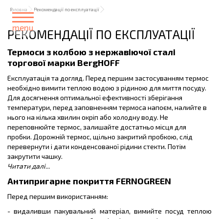
Головна
Рекомендації по експлуатації
menu
РЕКОМЕНДАЦІЇ ПО ЕКСПЛУАТАЦІЇ
Термоси з колбою з нержавіючої сталі
торгової марки BergHOFF
Експлуатація та догляд. Перед першим застосуванням термос
необхідно вимити теплою водою з рідиною для миття посуду.
Для досягнення оптимальної ефективності зберігання
температури, перед заповненням термоса напоєм, налийте в
нього на кілька хвилин окріп або холодну воду. Не
переповнюйте термос, залишайте достатньо місця для
пробки. Дорожній термос, щільно закритий пробкою, слід
перевернути і дати конденсованої рідини стекти. Потім
закрутити чашку.
Читати далі...
Антипригарне покриття FERNOGREEN
Перед першим використанням:
- видаливши пакувальний матеріал, вимийте посуд теплою