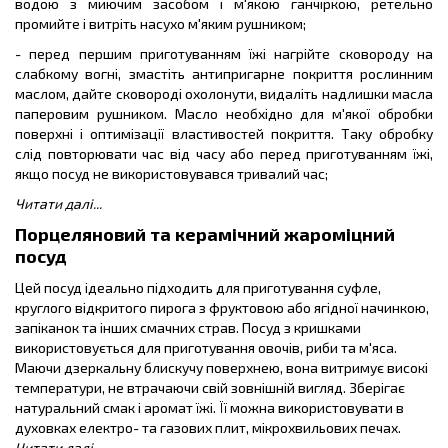
водою з миючим засобом і м'якою ганчіркою, ретельно
промийте і витріть насухо м'яким рушником;
- перед першим приготуванням їжі нагрійте сковороду на
слабкому вогні, змастіть антипригарне покриття рослинним
маслом, дайте сковороді охолонути, видаліть надлишки масла
паперовим рушником. Масло необхідно для м'якої обробки
поверхні і оптимізації властивостей покриття. Таку обробку
слід повторювати час від часу або перед приготуванням їжі,
якщо посуд не використовувався тривалий час;
Читати далі...
Порцеляновий та керамічний жароміцний
посуд
Цей посуд ідеально підходить для приготування суфле,
круглого відкритого пирога з фруктовою або ягідної начинкою,
запіканок та інших смачних страв. Посуд з кришками
використовується для приготування овочів, риби та м'яса.
Маючи дзеркальну блискучу поверхнею, вона витримує високі
температури, не втрачаючи свій зовнішній вигляд. Зберігає
натуральний смак і аромат їжі. Її можна використовувати в
духовках електро- та газових плит, мікрохвильових печах.
Читати далі...