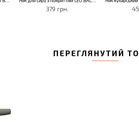
Ніж кухарський з покриттям LEO BALANCE, 19 см
Ніж для сиру з покриттям LEO BALANCE, 13 см
379 грн.
45
ПЕРЕГЛЯНУТИЙ Т