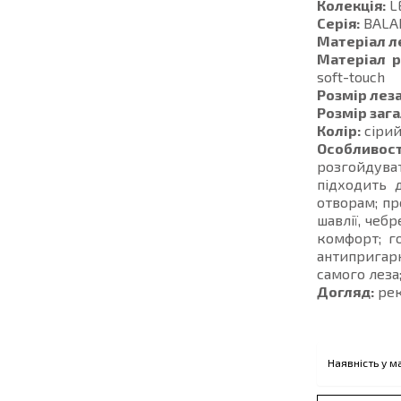
Колекція:
L
Серія:
BALA
Матеріал л
Матеріал р
soft-touch
Розмір леза
Розмір зага
Колір:
сіри
Особливост
розгойдува
підходить 
отворам; пр
шавлії, чеб
комфорт; го
антипригар
самого леза
Догляд:
рек
Наявність у м