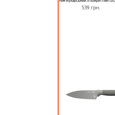
Ніж для м'яса з покриттям LEO BALANCE, 19 см
499 грн.
539 грн.