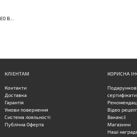
Ніж кухарський з покриттям LEO BALANCE, 14 см
КЛІЕНТАМ
КОРИСНА І
Контакти
Подарунков
Доставка
сертифікати
Гарантія
Рекомендаці
Умови повернення
Відео рецеп
Система лояльності
Вакансії
Публічна Оферта
Магазини
Наші наград