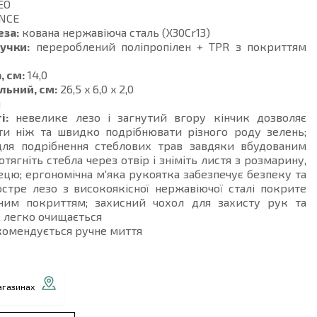
EO
NCE
еза:
кована нержавіюча сталь (X30Cr13)
учки:
перероблений поліпропілен + TPR з покриттям
, см:
14,0
льний, см:
26,5 x 6,0 x 2,0
й
і:
невелике лезо і загнутий вгору кінчик дозволяє
ти ніж та швидко подрібнювати різного роду зелень;
для подрібнення стеблових трав завдяки вбудованим
отягніть стебла через отвір і зніміть листя з розмарину,
рецю; ергономічна м'яка рукоятка забезпечує безпеку та
стре лезо з високоякісної нержавіючої сталі покрите
ним покриттям; захисний чохол для захисту рук та
; легко очищається
омендується ручне миття
агазинах