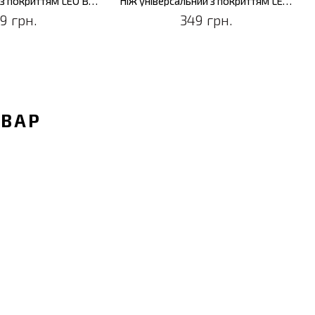
Ніж кухарський з покриттям LEO BALANCE, 14 см
Ніж універсальний з покриттям LEO BALANCE, 11,5 см
9 грн.
349 грн.
ОВАР