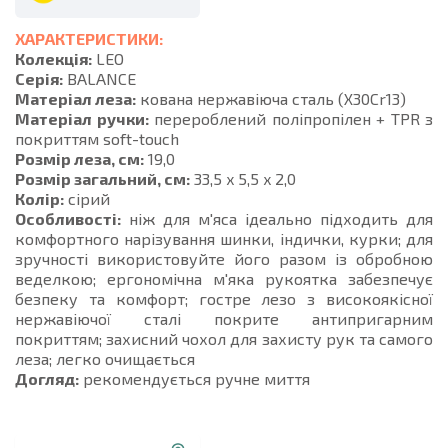
ХАРАКТЕРИСТИКИ:
Колекція:
LEO
Серія:
BALANCE
Матеріал леза:
кована нержавіюча сталь (X30Cr13)
Матеріал ручки:
перероблений поліпропілен + TPR з
покриттям soft-touch
Розмір леза, см:
19,0
Розмір загальний, см:
33,5 x 5,5 x 2,0
Колір:
сірий
Особливості:
ніж для м'яса ідеально підходить для
комфортного нарізування шинки, індички, курки; для
зручності використовуйте його разом із обробною
веделкою; ергономічна м'яка рукоятка забезпечує
безпеку та комфорт; гостре лезо з високоякісної
нержавіючої сталі покрите антипригарним
покриттям; захисний чохол для захисту рук та самого
леза; легко очищається
Догляд:
рекомендується ручне миття