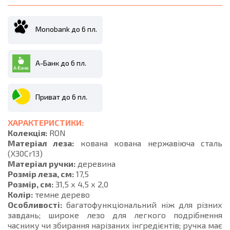
Monobank до 6 пл.
А-Банк до 6 пл.
Приват до 6 пл.
ХАРАКТЕРИСТИКИ:
Колекція:
RON
Матеріал леза:
кована кована нержавіюча сталь
(X30Cr13)
Матеріал ручки:
деревина
Розмір леза, см:
17,5
Розмір, см:
31,5 х 4,5 х 2,0
Колір:
темне дерево
Особливості:
багатофункціональний ніж для різних
завдань; широке лезо для легкого подрібнення
часнику чи збирання нарізаних інгредієнтів; ручка має