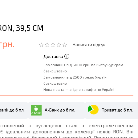
ON, 39,5 СМ
грн.
Написати відгук
Доставка
Замовлення від 5000 грн. по Києву кур'єром
безкоштовно
Замовлення від 2500 грн.по Україні
безкоштовно
Нова пошта — згідно тарифів по Україні
ank до 6 пл.
А-Банк до 6 пл.
Приват до 6 пл.
товлений з вуглецевої сталі з електролетіческім
 Є ідеальним доповненням до колекції ножів RON. Він
икористанні, безпечний і довговічний. Рекомендується