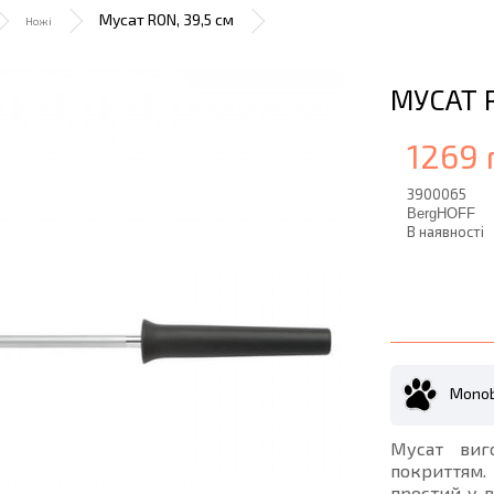
Мусат RON, 39,5 см
Ножі
МУСАТ R
1269 
3900065
BergHOFF
В наявності
Monob
Мусат виго
покриттям.
простий у в