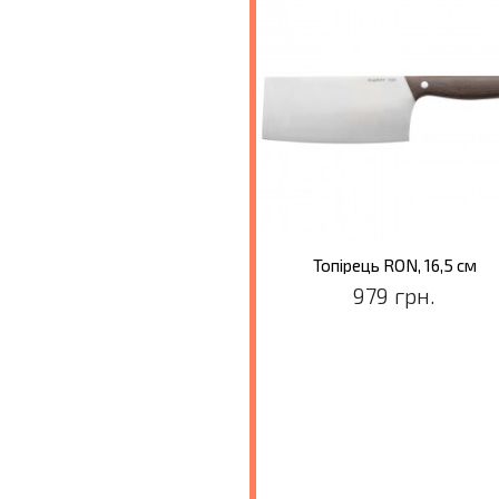
 універсальний RON, 12 см
Топірець RON, 16,5 см
469 грн.
979 грн.