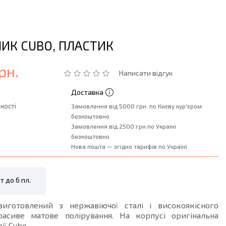
ИК CUBO, ПЛАСТИК
рн.
Написати відгук
Доставка
ності
Замовлення від 5000 грн. по Києву кур'єром
безкоштовно
Замовлення від 2500 грн.по Україні
безкоштовно
Нова пошта — згідно тарифів по Україні
т до 6 пл.
иготовлений з нержавіючої сталі і високоякісного
расиве матове полірування. На корпусі оригінальна
ії Cubo.