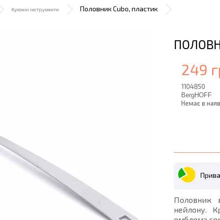
Половник Cubo, пластик
Кухонні інструменти
ПОЛОВН
249 г
1104850
BergHOFF
Немає в наяв
Прива
Половник в
нейлону. К
емблема сер