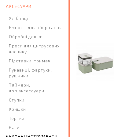
АКСЕСУАРИ
Хлібниці
Ємності для зберігання
Обробні дошки
Преси для цитрусових,
часнику
Підставки, тримачі
Рукавиці, фартухи,
рушники
Таймери,
доп.аксессуари
Ступки
Кришки
Тертки
Ваги
КУХОННІ ІНСТРУМЕНТИ