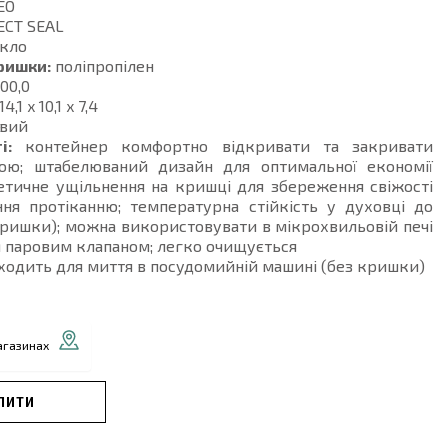
EO
CT SEAL
кло
ришки:
поліпропілен
00,0
14,1 x 10,1 x 7,4
вий
і:
контейнер комфортно відкривати та закривати
ою; штабелюваний дизайн для оптимальної економії
етичне ущільнення на кришці для збереження свіжості
ння протіканню; температурна стійкість у духовці до
кришки); можна використовувати в мікрохвильовій печі
 паровим клапаном; легко очищується
ходить для миття в посудомийній машині (без кришки)
агазинах
ПИТИ