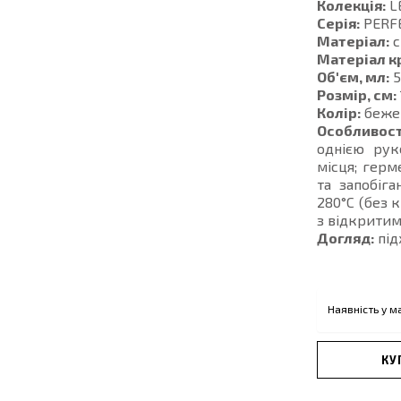
Колекція:
L
Серія:
PERFE
Матеріал:
с
Матеріал к
Об'єм, мл:
5
Розмір, см:
Колір:
беже
Особливост
однією рук
місця; герм
та запобіга
280°C (без 
з відкритим
Догляд:
під
Наявність у м
КУ