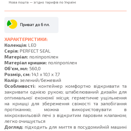
Нова пошта — згідно тарифів по Україні
Приват до 6 пл.
ХАРАКТЕРИСТИКИ:
Колекція:
LEO
Серія:
PERFECT SEAL
Матеріал:
поліпропілен
Матеріал кришки:
поліпропілен
Об'єм, мл:
560,0
Розмір, см:
14,1 x 10,1 x 7,7
Колір:
зелений/бежевий
Особливості:
контейнер комфортно відкривати та
закривати однією рукою; штабелюваний дизайн для
оптимальної економії місця; герметичне ущільнення
на кришці для збереження свіжості та запобігання
протіканню; можна використовувати в
мікрохвильовій печі з відкритим паровим клапаном;
легко очищується
Догляд:
підходить для миття в посудомийній машині