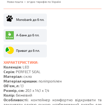
Нова пошта — згідно тарифів по Україні
Monobank до 6 пл.
А-Банк до 6 пл.
Приват до 6 пл.
ХАРАКТЕРИСТИКИ:
Колекція:
LEO
Серія:
PERFECT SEAL
Матеріал:
скло
Матеріал кришки:
поліпропілен
Об'єм, л:
1,1
Розмір, см:
20,1 x 14,1 x 7,4
Колір:
бежевий
Особливості:
контейнер комфортно відкривати та
закривати однією рукою; штабелюваний дизайн для