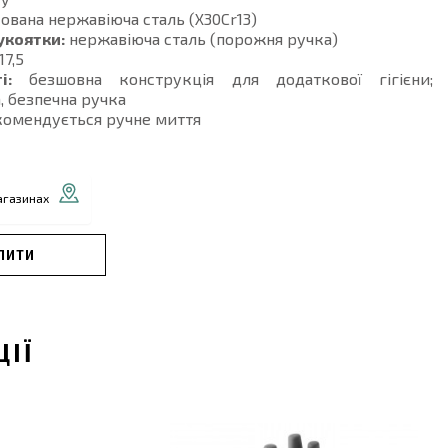
ована нержавіюча сталь (X30Cr13)
укоятки:
нержавіюча сталь (порожня ручка)
17,5
і:
безшовна конструкція для додаткової гігієни;
, безпечна ручка
омендується ручне миття
агазинах
ПИТИ
ЦІЇ