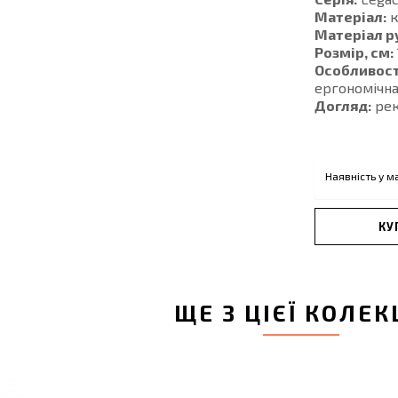
Матеріал:
к
Матеріал р
Розмір, см:
Особливост
ергономічна
Догляд:
рек
Наявність у м
КУ
ЩЕ З ЦІЄЇ КОЛЕК