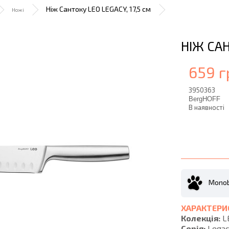
Ніж Сантоку LEO LEGACY, 17,5 см
Ножі
НІЖ САН
659 г
3950363
BergHOFF
В наявності
Monob
ХАРАКТЕРИ
Колекція:
L
Серія:
Legac