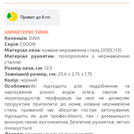
Приват до 6 пл.
ХАРАКТЕРИСТИКИ:
Колекція:
DiNA
Серія:
CODON
Матеріал леза:
кована нержавіюча сталь (X30Cr13)
Матеріал рукоятки:
поліпропілен з нержавіючою
сталлю
Розмір леза, см:
12,5
Зовнішній розмір, см:
23,4 x 2,75 x 1,75
Колір:
чорний
Особливості:
підходить для подрібнення та
нарізування різних видів м'яса, овочів та
морепродуктів; перфорація на лезі не дозволяє
продуктам прилипати до ножа; кована нержавіюча
сталь тривалий час зберігає гостре заточування;
підходить як для професійного, так і домашнього
використання; ергономічна, безпечна рукоятка; легко
очищується
Догляд:
рекомендується ручне миття