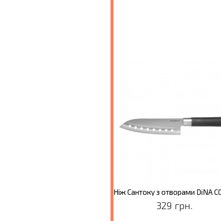
Ніж фестончастий Сантоку DiNA CODON, 12,5 см
209 грн.
329 грн.