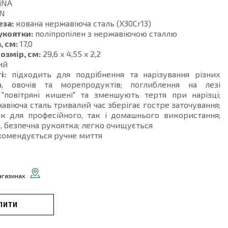
iNA
N
еза:
кована нержавіюча сталь (X30Cr13)
укоятки:
поліпропілен з нержавіючою сталлю
, см:
17,0
озмір, см:
29,6 x 4,55 x 2,2
ий
і:
підходить для подрібнення та нарізування різних
а, овочів та морепродуктів; поглиблення на лезі
"повітряні кишені" та зменшують тертя при нарізці;
авіюча сталь тривалий час зберігає гостре заточування;
як для професійного, так і домашнього використання;
, безпечна рукоятка; легко очищується
омендується ручне миття
агазинах
ПИТИ