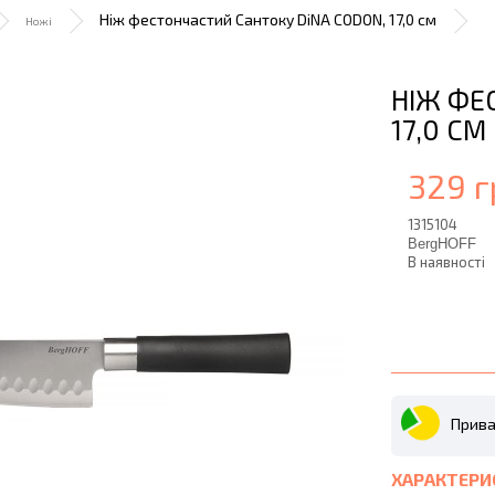
Ніж фестончастий Сантоку DiNA CODON, 17,0 см
Ножі
НІЖ ФЕ
17,0 СМ
329 г
1315104
BergHOFF
В наявності
Прива
ХАРАКТЕРИ