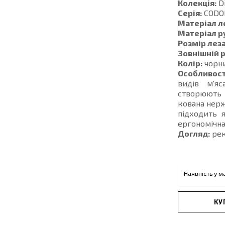
Колекція:
D
Серія:
CODO
Матеріал л
Матеріал р
Розмір леза
Зовнішній р
Колір:
чорн
Особливост
видів м'яс
створюють 
кована нерж
підходить 
ергономічна
Догляд:
рек
Наявність у м
КУ