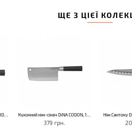
ЩЕ З ЦІЄЇ КОЛЕК
Ніж Сантоку з отворами DiNA CODON, 17 см
Кухонний ніж-сікач DiNA CODON, 17 см
Ніж Сантоку D
379 грн.
20