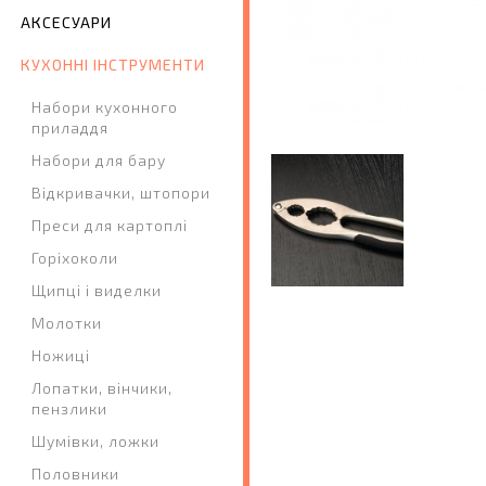
АКСЕСУАРИ
КУХОННІ ІНСТРУМЕНТИ
Набори кухонного
приладдя
Набори для бару
Відкривачки, штопори
Преси для картоплі
Горіхоколи
Щипці і виделки
Молотки
Ножиці
Лопатки, вінчики,
пензлики
Шумівки, ложки
Половники