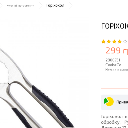
Горіхокол
Кухонні інструменти
ГОРІХО
299 г
2800751
Cook&Co
Немає в наяв
Прива
Горіхокол 
обробку. 
Довжина 17 