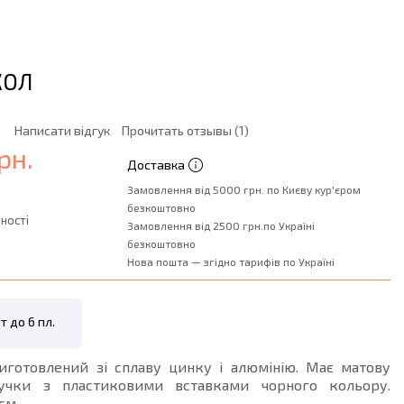
КОЛ
Написати відгук
Прочитать отзывы (1)
рн.
Доставка
Замовлення від 5000 грн. по Києву кур'єром
безкоштовно
ності
Замовлення від 2500 грн.по Україні
безкоштовно
Нова пошта — згідно тарифів по Україні
т до 6 пл.
виготовлений зі сплаву цинку і алюмінію. Має матову
Ручки з пластиковими вставками чорного кольору.
см.