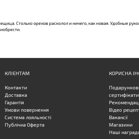
ещица. Столько орехов расколол и ничего, как новая. Удобные рукоят
иобрести.
КЛІЕНТАМ
КОРИСНА І
Контакти
Подарунков
Доставка
сертифікати
Гарантія
Рекомендаці
Умови повернення
Відео рецеп
Система лояльності
Вакансії
Публічна Оферта
Магазини
Наші наград