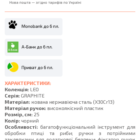
Нова пошта — згідно тарифів по Україні
Monobank до 6 пл.
А-Банк до 6 пл.
Приват до 6 пл.
ХАРАКТЕРИСТИКИ:
Колекція:
LEO
Серія:
GRAPHITE
Матеріал:
кована нержавіюча сталь (X30Cr13)
Матеріал ручок:
високоякісний пластик
Розмір, см:
25
Колір:
чорний
Особливості:
багатофункціональний інструмент для
обробки птиці та риби; ручки з потрійними
заклепками для додаткової безпеки; фіксатор ручок