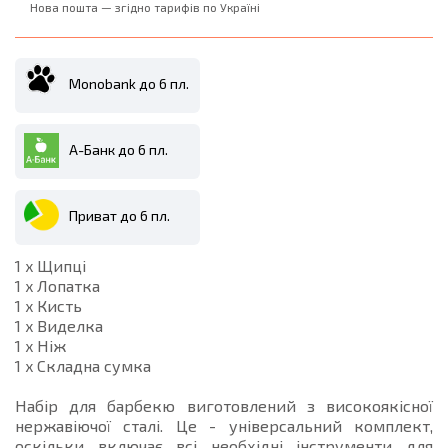
Нова пошта — згідно тарифів по Україні
Monobank до 6 пл.
А-Банк до 6 пл.
Приват до 6 пл.
1 x Щипці
1 x Лопатка
1 x Кисть
1 x Виделка
1 x Ніж
1 x Складна сумка
Набір для барбекю виготовлений з високоякісної
нержавіючої сталі. Це - універсальний комплект,
оскільки включає всі необхідні інструменти для