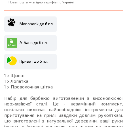
Нова пошта — згідно тарифів по Україні
Monobank до 6 пл.
А-Банк до 6 пл.
Приват до 6 пл.
1 x Щипці
1 x Лопатка
1 х Проволочная щітка
Набір для барбекю виготовлений з високоякісної
нержавіючої сталі. Це - незамінний комплект,
оскільки включає найнеобхідніші інструменти для
приготування на грилі. Завдяки довгим рукояткам,
що виготовлені з натуральної деревини, ваші руки
будуть у безпеці від огню, при цьому ви зможете