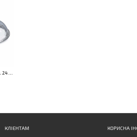
Кришка Cast Line скляна, діам. 24 см
КЛІЕНТАМ
КОРИСНА І