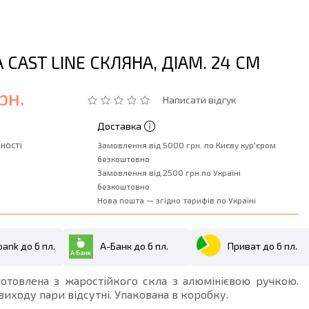
CAST LINE СКЛЯНА, ДІАМ. 24 СМ
рн.
Написати відгук
Доставка
ності
Замовлення від 5000 грн. по Києву кур'єром
безкоштовно
Замовлення від 2500 грн.по Україні
безкоштовно
Нова пошта — згідно тарифів по Україні
ank до 6 пл.
А-Банк до 6 пл.
Приват до 6 пл.
отовлена з жаростійкого скла з алюмінієвою ручкою.
виходу пари відсутні. Упакована в коробку.