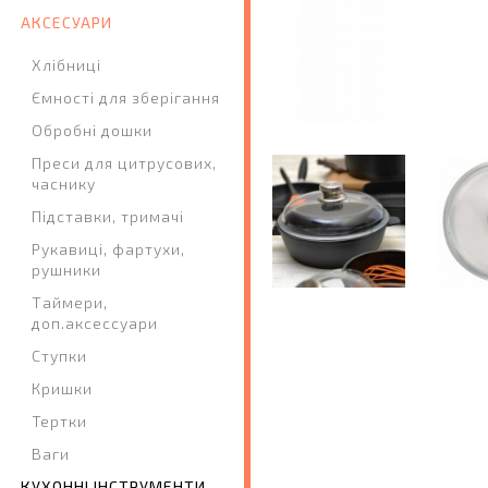
АКСЕСУАРИ
Хлібниці
Ємності для зберігання
Обробні дошки
Преси для цитрусових,
часнику
Підставки, тримачі
Рукавиці, фартухи,
рушники
Таймери,
доп.аксессуари
Ступки
Кришки
Тертки
Ваги
КУХОННІ ІНСТРУМЕНТИ