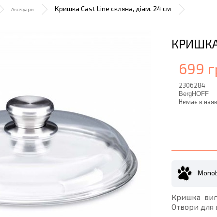
Кришка Cast Line скляна, діам. 24 см
Аксесуари
КРИШКА 
699 г
2306284
BergHOFF
Немає в наяв
Monob
Кришка виг
Отвори для 