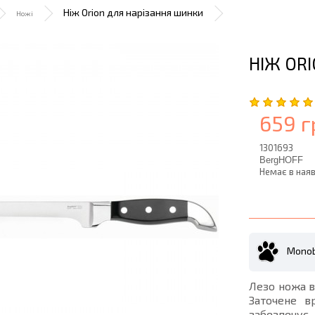
Ніж Orion для нарізання шинки
Ножі
НІЖ OR
659 г
1301693
BergHOFF
Немає в наяв
Monob
Лезо ножа в
Заточене в
забезпечує