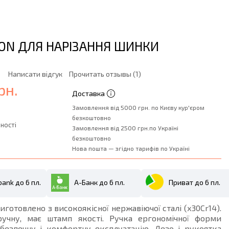
ION ДЛЯ НАРІЗАННЯ ШИНКИ
Написати відгук
Прочитать отзывы (1)
рн.
Доставка
Замовлення від 5000 грн. по Києву кур'єром
безкоштовно
ності
Замовлення від 2500 грн.по Україні
безкоштовно
Нова пошта — згідно тарифів по Україні
ank до 6 пл.
А-Банк до 6 пл.
Приват до 6 пл.
иготовлено з високоякісної нержавіючої сталі (х30Cr14).
ручну, має штамп якості. Ручка ергономічної форми
 безпечну і комфортну експлуатацію. Лезо і рукоятка