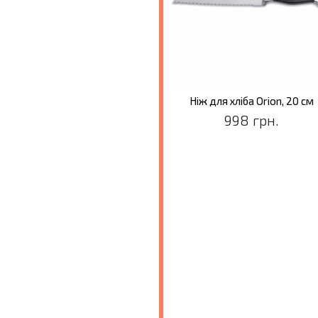
Ніж Orion для виймання кісток, 15 см
Ніж для хліба Orion, 20 см
319 грн.
998 грн.