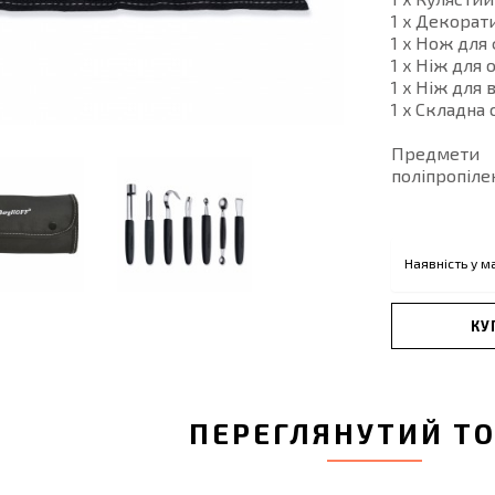
1 x Декорат
1 x Hож для 
1 x Ніж для 
1 x Ніж для
1 x Складна 
Предмети 
поліпропіле
Наявність у м
КУ
ПЕРЕГЛЯНУТИЙ Т