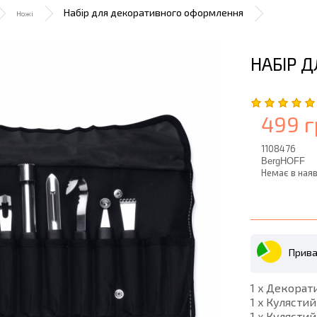
Набір для декоративного оформлення
Ножі
НАБІР 
499 г
1108476
BergHOFF
Немає в наяв
Прива
1 x Декорат
1 x Кулястий
1 x Кулястий 