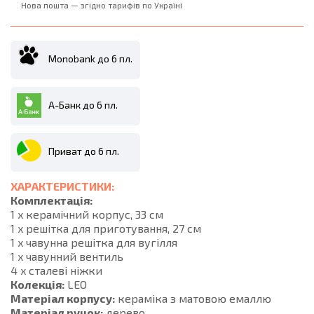
Нова пошта — згідно тарифів по Україні
Monobank до 6 пл.
А-Банк до 6 пл.
Приват до 6 пл.
ХАРАКТЕРИСТИКИ:
Комплектація:
1 x керамічний корпус, 33 см
1 x решітка для приготування, 27 см
1 x чавунна решітка для вугілля
1 x чавунний вентиль
4 x сталеві ніжки
Колекція:
LEO
Матеріал корпусу:
кераміка з матовою емаллю
Матеріал ручок:
дерево