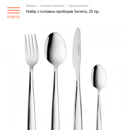
Головна
Інтернет-магазин
Сервірування
Набір столових приборів Sereno, 25 пр.
menu