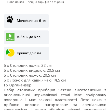
Нова пошта — згідно тарифів по Україні
Monobank до 6 пл.
А-Банк до 6 пл.
Приват до 6 пл.
6 х Стoлoвих ножів, 22 см
6 х Столових виделок, 20,5 см
6 х Столових ложок, 20,5 см
6 х Ложок для кави / чаю, 14,5 см
1 х Органайзер
Набір столових приборів Sereno виготовлений з
високоякісної нержавіючої сталі. Має поліровану
поверхню і має захисні властивості. Лезо ножа з
дрібною пилкою загартоване за спеціальною
технологією і довго зберігає ріжучі властивості.