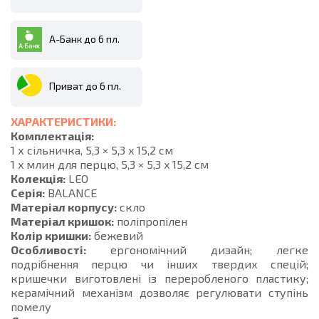
А-Банк до 6 пл.
Приват до 6 пл.
ХАРАКТЕРИСТИКИ:
Комплектація:
1 х сільничка, 5,3 × 5,3 x 15,2 см
1 x млин для перцю, 5,3 × 5,3 x 15,2 см
Колекція:
LEO
Серія:
BALANCE
Матеріал корпусу:
скло
Матеріал кришок:
поліпропілен
Колір кришки:
бежевий
Особливості:
ергономічний дизайн; легке
подрібнення перцю чи інших твердих спецій;
кришечки виготовлені із переробленого пластику;
керамічний механізм дозволяє регулювати ступінь
помелу