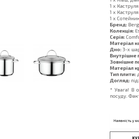
1 х Каструля
1 х Каструля
1 х Сотейник,
Бренд:
Ber
Колекція:
Es
Серія:
Comfo
Матеріал к
Дно:
3-х ша
Внутрішне 
Зовнішне п
Матеріал к
Тип плити:
д
Догляд:
під
* Увага! В 
посуду. Фак
Наявність у м
КУ