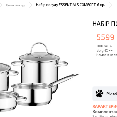
Набір посуду ESSENTIALS COMFORT, 6 пр.
Кухонний посуд
НАБІР П
5599 
1100248A
BergHOFF
Немає в наяв
Monob
ХАРАКТЕРИ
Комплектац
1 х Ківш, діам