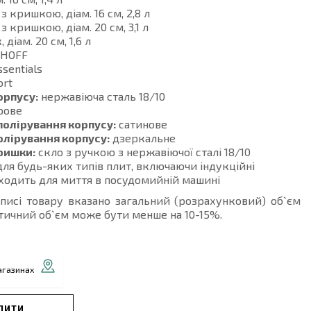
 з кришкою, діам. 16 см, 2,8 л
 з кришкою, діам. 20 см, 3,1 л
 діам. 20 см, 1,6 л
gHOFF
sentials
rt
орпусу:
нержавіюча сталь 18/10
рове
полірування корпусу:
сатинове
олірування корпусу:
дзеркальне
ришки:
скло з ручкою з нержавіючої сталі 18/10
ля будь-яких типів плит, включаючи індукційні
ходить для миття в посудомийній машині
описі товару вказано загальний (розрахунковий) об`єм
тичний об`єм може бути менше на 10-15%.
агазинах
ПИТИ