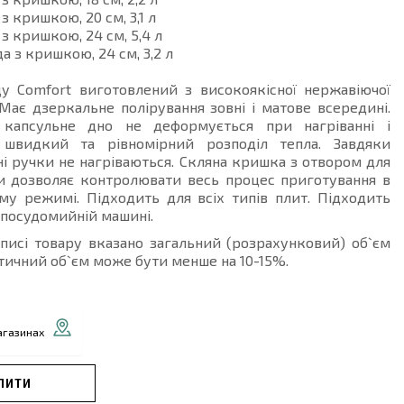
 з кришкою, 20 см, 3,1 л
 з кришкою, 24 см, 5,4 л
а з кришкою, 24 см, 3,2 л
ду Comfort виготовлений з високоякісної нержавіючої
. Має дзеркальне полірування зовні і матове всередині.
 капсульне дно не деформується при нагріванні і
 швидкий та рівномірний розподіл тепла. Завдяки
ні ручки не нагріваються. Скляна кришка з отвором для
и дозволяє контролювати весь процес приготування в
му режимі. Підходить для всіх типів плит. Підходить
 посудомийній машині.
описі товару вказано загальний (розрахунковий) об`єм
тичний об`єм може бути менше на 10-15%.
агазинах
ПИТИ