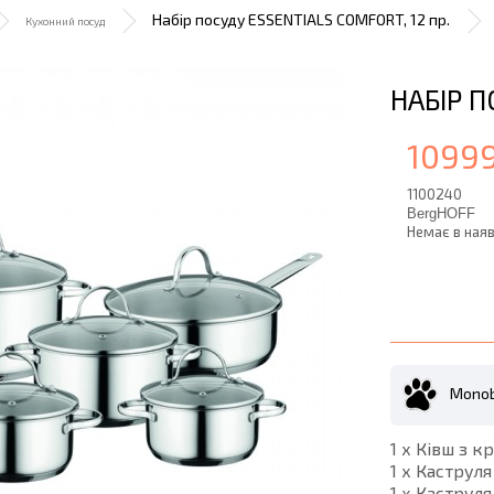
Набір посуду ESSENTIALS COMFORT, 12 пр.
Кухонний посуд
НАБІР П
10999
1100240
BergHOFF
Немає в наяв
Monob
1 х Ківш з к
1 х Каструля
1 х Каструля