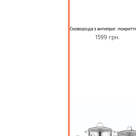
Сковорода з антиприг. покриттям ESSENTIALS COMFORT, діам. 28 см, 3,6 л
2899 грн.
1599 грн.