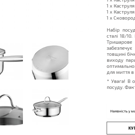
1 х Каструля
1 х Каструля
1 х Сковород
Набір посу
сталі 18/10
Тришарове
забезпечує
товщині біч
виходу пар
оптимально
для миття в
* Увага! В 
посуду. Фак
Наявність у м
КУ