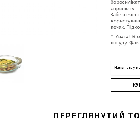
боросилікат
сприяють 
Забезпеч
користуван
печах. Підх
* Увага! В 
посуду. Фак
Наявність у м
КУ
ПЕРЕГЛЯНУТИЙ Т