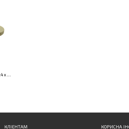
Каструля скляна з кришкою, 24 x 21 см, 1,5 л
КЛІЕНТАМ
КОРИСНА І