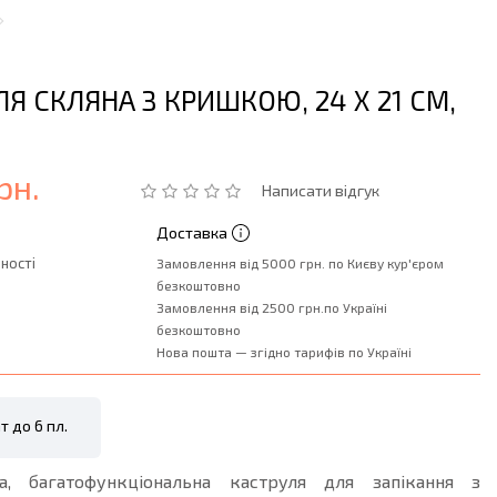
Я СКЛЯНА З КРИШКОЮ, 24 X 21 СМ,
рн.
Написати відгук
Доставка
ності
Замовлення від 5000 грн. по Києву кур'єром
безкоштовно
Замовлення від 2500 грн.по Україні
безкоштовно
Нова пошта — згідно тарифів по Україні
т до 6 пл.
на, багатофункціональна каструля для запікання з