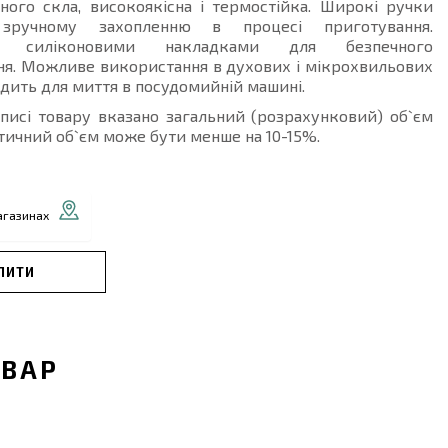
ного скла, високоякісна і термостійка. Широкі ручки
зручному захопленню в процесі приготування.
ені силіконовими накладками для безпечного
ня. Можливе використання в духових і мікрохвильових
одить для миття в посудомийній машині.
описі товару вказано загальний (розрахунковий) об`єм
тичний об`єм може бути менше на 10-15%.
агазинах
ПИТИ
ОВАР