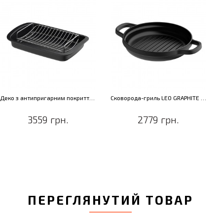
Деко з антипригарним покриттям LEO GRAPHITE, з решіткою, 42 х 28 см
Сковорода-гриль LEO GRAPHITE з двома ручками, чавун, діам. 26 см, 2,1 л
3559 грн.
2779 грн.
ПЕРЕГЛЯНУТИЙ ТОВАР