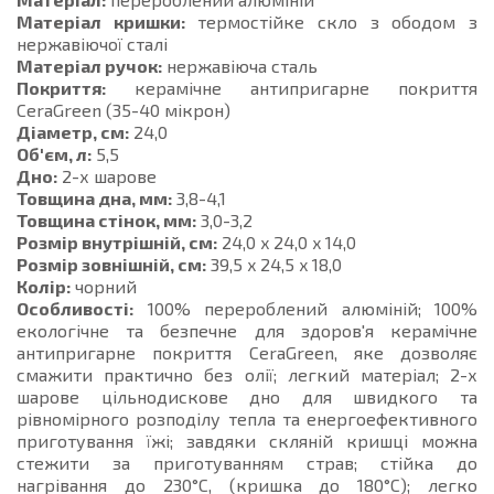
Матеріал кришки:
термостійке скло з ободом з
нержавіючої сталі
Матеріал ручок:
нержавіюча сталь
Покриття:
керамічне антипригарне покриття
CeraGreen (35-40 мікрон)
Діаметр, см:
24,0
Об'єм, л:
5,5
Дно:
2-х шарове
Товщина дна, мм:
3,8-4,1
Товщина стінок, мм:
3,0-3,2
Розмір внутрішній, см:
24,0 x 24,0 x 14,0
Розмір зовнішній, см:
39,5 x 24,5 x 18,0
Колір:
чорний
Особливості:
100% перероблений алюміній; 100%
екологічне та безпечне для здоров'я керамічне
антипригарне покриття CeraGreen, яке дозволяє
смажити практично без олії; легкий матеріал; 2-х
шарове цільнодискове дно для швидкого та
рівномірного розподілу тепла та енергоефективного
приготування їжі; завдяки скляній кришці можна
стежити за приготуванням страв; стійка до
нагрівання до 230°C, (кришка до 180°C); легко