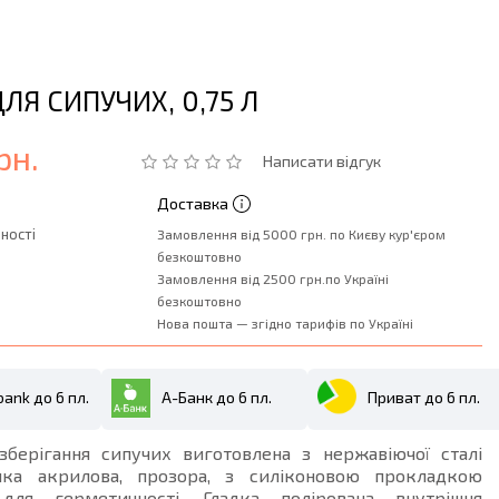
ЛЯ СИПУЧИХ, 0,75 Л
рн.
Написати відгук
Доставка
ності
Замовлення від 5000 грн. по Києву кур'єром
безкоштовно
Замовлення від 2500 грн.по Україні
безкоштовно
Нова пошта — згідно тарифів по Україні
ank до 6 пл.
А-Банк до 6 пл.
Приват до 6 пл.
зберігання сипучих виготовлена з нержавіючої сталі
шка акрилова, прозора, з силіконовою прокладкою
 для герметичності. Гладка полірована внутрішня