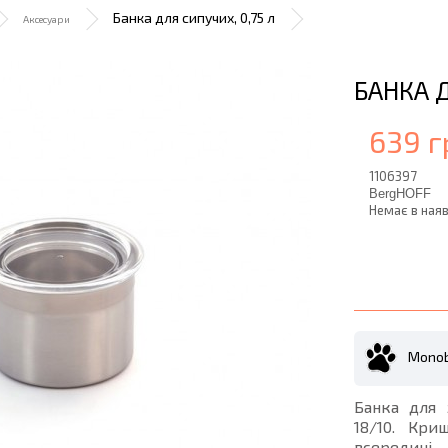
Банка для сипучих, 0,75 л
Аксесуари
БАНКА Д
639 г
1106397
BergHOFF
Немає в наяв
Monob
Банка для 
18/10. Кри
всередині