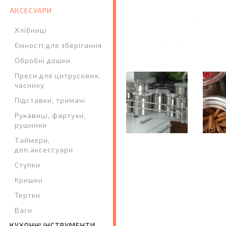
АКСЕСУАРИ
Хлібниці
Ємності для зберігання
Обробні дошки
Преси для цитрусових,
часнику
Підставки, тримачі
Рукавиці, фартухи,
рушники
Таймери,
доп.аксессуари
Ступки
Кришки
Тертки
Ваги
КУХОННІ ІНСТРУМЕНТИ