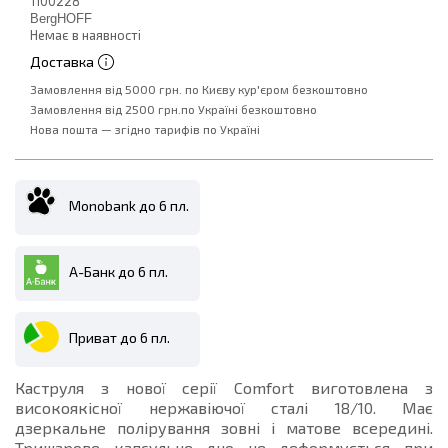
1100228
BergHOFF
Немає в наявності
Доставка
Замовлення від 5000 грн. по Києву кур'єром безкоштовно
Замовлення від 2500 грн.по Україні безкоштовно
Нова пошта — згідно тарифів по Україні
Monobank до 6 пл.
А-Банк до 6 пл.
Приват до 6 пл.
Каструля з нової серії Comfort виготовлена ​​з
високоякісної нержавіючої сталі 18/10. Має
дзеркальне полірування зовні і матове всередині.
Тришарове капсульне дно не деформується при